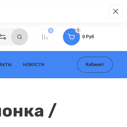
0
0
0 Руб
Кабинет
АКТЫ
НОВОСТИ
онка /