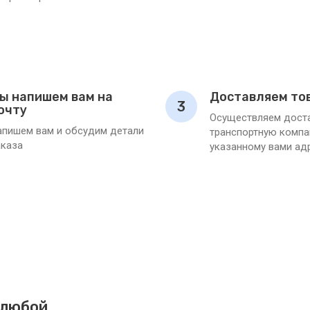
ы напишем вам на
Доставляем то
3
очту
Осуществляем доста
апишем вам и обсудим детали
транспортную компа
аказа
указанному вами ад
 любой