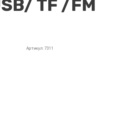
USB/ TF /FM
Артикул:
7311