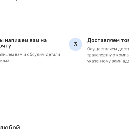
ы напишем вам на
Доставляем то
3
очту
Осуществляем доста
апишем вам и обсудим детали
транспортную компа
аказа
указанному вами ад
 любой