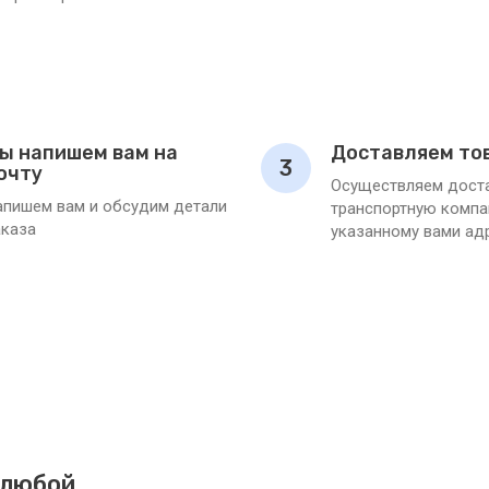
ы напишем вам на
Доставляем то
3
очту
Осуществляем доста
апишем вам и обсудим детали
транспортную компа
аказа
указанному вами ад
 любой